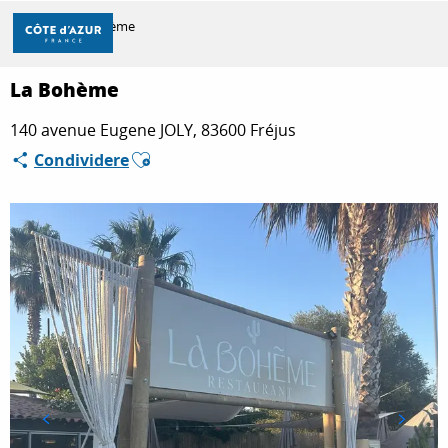
Aller
Casa
La Bohème
au
contenu
principal
La Bohème
SCOPRIRE
140 avenue Eugene JOLY, 83600 Fréjus
Ajouter aux favoris
Condividere
PER FARE
SOGGIORNO