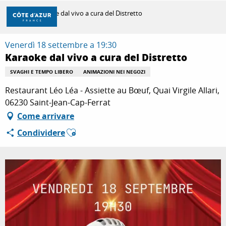
Aller
Casa
Karaoke dal vivo a cura del Distretto
au
contenu
principal
Venerdì 18 settembre a 19:30
SCOPRIRE
Karaoke dal vivo a cura del Distretto
SVAGHI E TEMPO LIBERO
ANIMAZIONI NEI NEGOZI
PER FARE
Restaurant Léo Léa - Assiette au Bœuf, Quai Virgile Allari,
06230 Saint-Jean-Cap-Ferrat
Come arrivare
SOGGIORNO
Ajouter aux favoris
Condividere