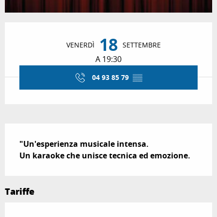
Orari e contatti
18
VENERDÌ
SETTEMBRE
A 19:30
04 93 85 79
▒▒
Descrizione
"Un'esperienza musicale intensa.

Un karaoke che unisce tecnica ed emozione.
Tariffe