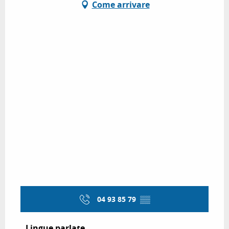
Come arrivare
04 93 85 79
▒▒
Lingue parlate
Lingue parlate