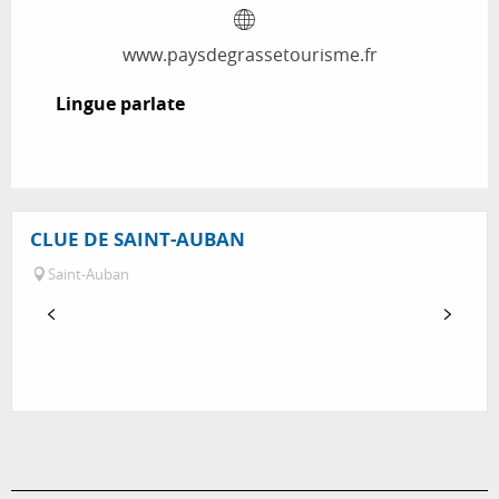
www.paysdegrassetourisme.fr
Lingue parlate
Lingue parlate
CLUE DE SAINT-AUBAN
Saint-Auban