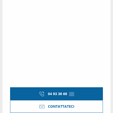
04 93 36 66
▒▒
CONTATTATECI