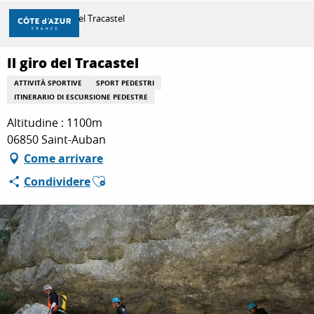
Aller
Casa
Il giro del Tracastel
au
contenu
principal
Il giro del Tracastel
SCOPRIRE
ATTIVITÀ SPORTIVE
SPORT PEDESTRI
ITINERARIO DI ESCURSIONE PEDESTRE
PER FARE
Altitudine : 1100m
06850 Saint-Auban
Come arrivare
SOGGIORNO
Ajouter aux favoris
Condividere