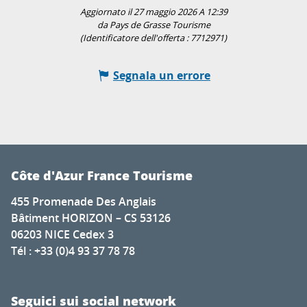
Aggiornato il 27 maggio 2026 A 12:39
da Pays de Grasse Tourisme
(Identificatore dell'offerta :
7712971
)
Segnala un errore
Côte d'Azur France Tourisme
455 Promenade Des Anglais
Bâtiment HORIZON – CS 53126
06203 NICE Cedex 3
Tél : +33 (0)4 93 37 78 78
Seguici sui social network