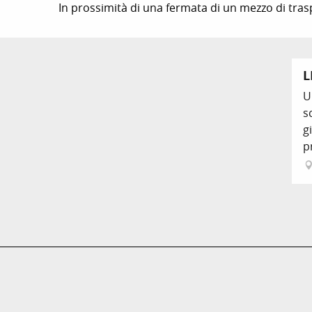
In prossimità di una fermata di un mezzo di tra
L
U
s
g
p