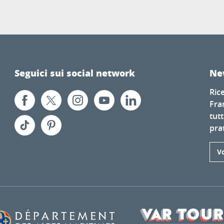
Seguici sui social network
Ne
Ric
Fra
tutt
prat
Vo