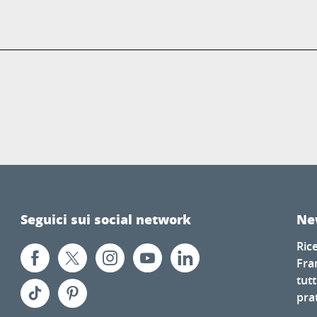
Seguici sui social network
Ne
Ric
Fra
tutt
prat