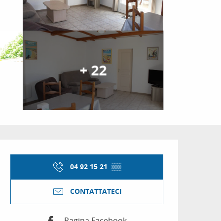
+ 22
Orari e contatti
04 92 15 21
▒▒
CONTATTATECI
Pagina Facebook