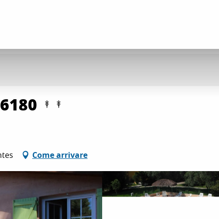
°6180
ntes
Come arrivare