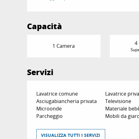
Capacità
4
1 Camera
Supe
Servizi
Lavatrice comune
Lavatrice priv
Asciugabiancheria privata
Televisione
Microonde
Materiale beb
Parcheggio
Mobili da giar
VISUALIZZA TUTTI I SERVIZI