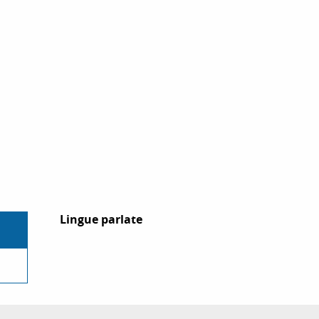
Lingue parlate
Lingue parlate