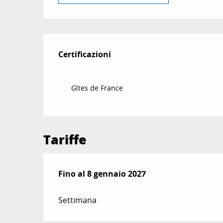
Offerte di presta
Certificazioni
Certificazioni
Gîtes de France
Tariffe
Dal
Fino al
20 dicembre 2025
8 gennaio 2027
al
8 gennaio 2027
Settimana