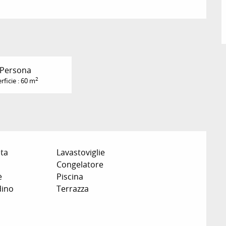
 Persona
2
rficie : 60 m
ata
Lavastoviglie
Congelatore
è
Piscina
dino
Terrazza