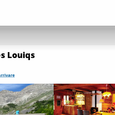
es Louiqs
rrivare