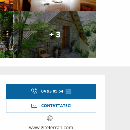
+ 3
Orari e contatti
04 93 05 54
▒▒
CONTATTATECI
www.giteferran.com