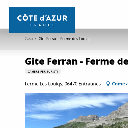
Aller
au
contenu
principal
Casa
Gite Ferran - Ferme des Louiqs
Gite Ferran - Ferme d
CAMERE PER TURISTI
Ferme Les Louiqs, 06470 Entraunes
Come a