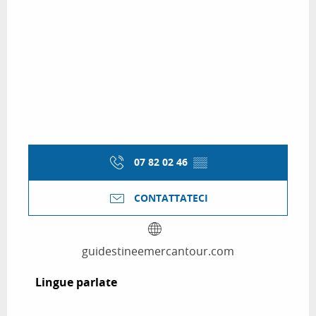
07 82 02 46
▒▒
CONTATTATECI
guidestineemercantour.com
Lingue parlate
Lingue parlate