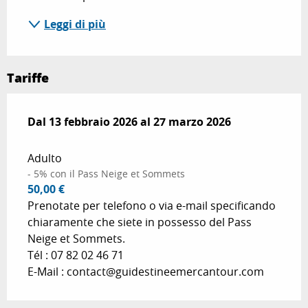
Leggi di più
Tariffe
Dal
Dal
13 febbraio 2026
13 febbraio 2026
al
al
27 marzo 2026
27 marzo 2026
Adulto
- 5% con il Pass Neige et Sommets
50,00 €
Prenotate per telefono o via e-mail specificando
chiaramente che siete in possesso del Pass
Neige et Sommets.
Tél : 07 82 02 46 71
E-Mail : contact@guidestineemercantour.com