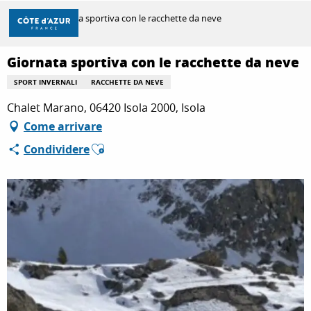
Aller
Casa
Giornata sportiva con le racchette da neve
au
contenu
principal
Giornata sportiva con le racchette da neve
SCOPRIRE
SPORT INVERNALI
RACCHETTE DA NEVE
Chalet Marano, 06420 Isola 2000, Isola
PER FARE
Come arrivare
Ajouter aux favoris
Condividere
SOGGIORNO