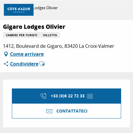
Aller
Casa
Gigaro Lodges Olivier
au
contenu
principal
Gigaro Lodges Olivier
SCOPRIRE
CAMERE PER TURISTI
VILLETTA
1412, Boulevard de Gigaro, 83420 La Croix-Valmer
PER FARE
Come arrivare
Ajouter aux favoris
Condividere
SOGGIORNO
Orari e contatti
+33 (0)6 22 72 33
▒▒
CONTATTATECI