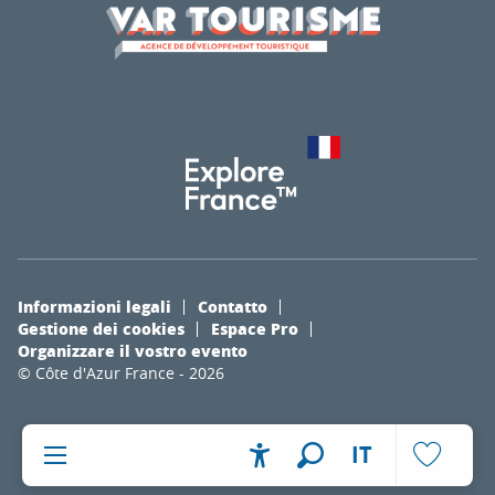
Informazioni legali
Contatto
Gestione dei cookies
Espace Pro
Organizzare il vostro evento
© Côte d'Azur France - 2026
IT
Accessibilité
Ricerca
Voir les fa