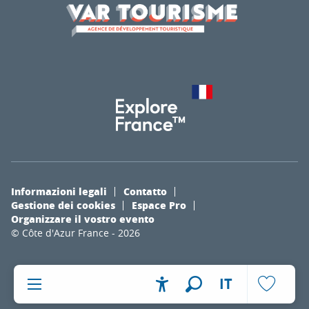
Informazioni legali
Contatto
Gestione dei cookies
Espace Pro
Organizzare il vostro evento
© Côte d'Azur France - 2026
IT
Accessibilité
Ricerca
Voir les fa