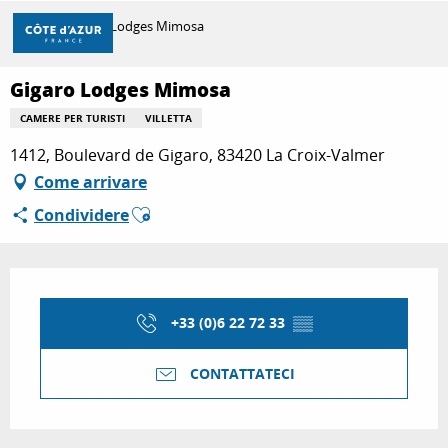
Aller
Casa
Gigaro Lodges Mimosa
au
contenu
principal
Gigaro Lodges Mimosa
SCOPRIRE
CAMERE PER TURISTI
VILLETTA
1412, Boulevard de Gigaro, 83420 La Croix-Valmer
PER FARE
Come arrivare
Ajouter aux favoris
Condividere
SOGGIORNO
Orari e contatti
+33 (0)6 22 72 33
▒▒
CONTATTATECI