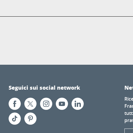
Seguici sui social network
Ne
Ric
Fra
tutt
prat