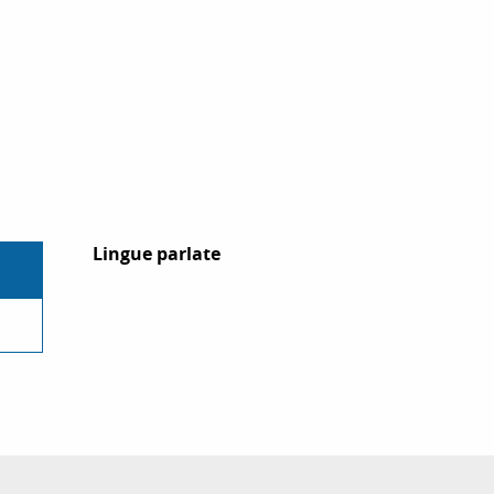
Lingue parlate
Lingue parlate