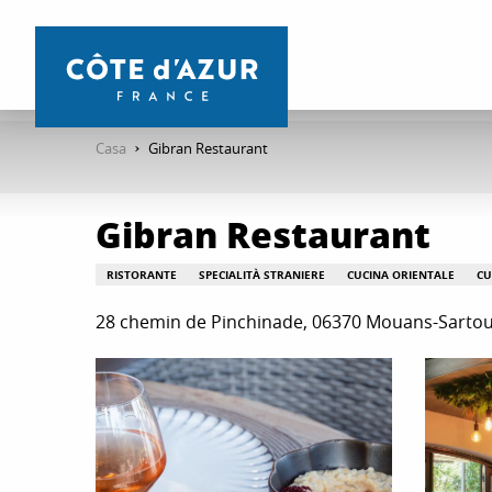
Aller
au
contenu
principal
Casa
Gibran Restaurant
Gibran Restaurant
RISTORANTE
SPECIALITÀ STRANIERE
CUCINA ORIENTALE
CU
28 chemin de Pinchinade, 06370 Mouans-Sarto