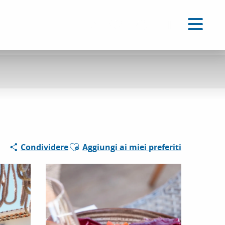
IT
Accessibilité
Ricerca
Voir les favoris
Ajouter aux favoris
Condividere
Aggiungi ai miei preferiti