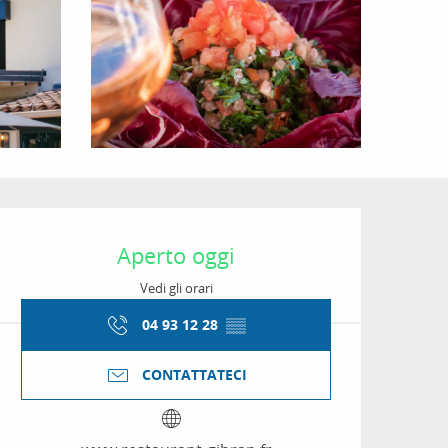
Orari e contatti
Aperto oggi
Vedi gli orari
04 93 12 28
▒▒
CONTATTATECI