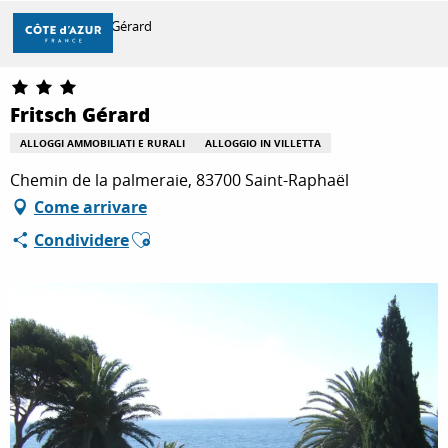
Aller
Casa
Fritsch Gérard
au
contenu
principal
SCOPRIRE
Fritsch Gérard
ALLOGGI AMMOBILIATI E RURALI
ALLOGGIO IN VILLETTA
PER FARE
Chemin de la palmeraie, 83700 Saint-Raphaël
Come arrivare
Ajouter aux favoris
Condividere
SOGGIORNO