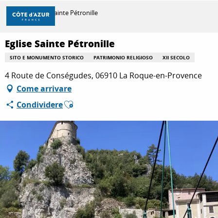
Aller
Casa
Eglise Sainte Pétronille
au
contenu
principal
Eglise Sainte Pétronille
SCOPRIRE
SITO E MONUMENTO STORICO
PATRIMONIO RELIGIOSO
XII SECOLO
4 Route de Conségudes, 06910 La Roque-en-Provence
PER FARE
Come arrivare
Ajouter aux favoris
Condividere
SOGGIORNO