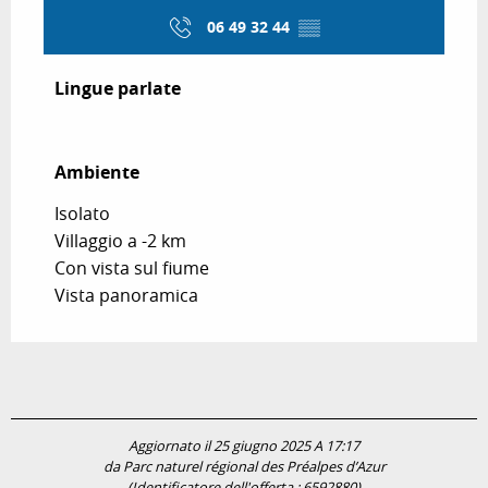
06 49 32 44
▒▒
Lingue parlate
Lingue parlate
Ambiente
Ambiente
Isolato
Villaggio a -2 km
Con vista sul fiume
Vista panoramica
Aggiornato il 25 giugno 2025 A 17:17
da Parc naturel régional des Préalpes d’Azur
(Identificatore dell'offerta :
6592880
)