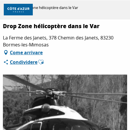
Aller
Casa
Drop Zone hélicoptère dans le Var
au
contenu
principal
Drop Zone hélicoptère dans le Var
SCOPRIRE
La Ferme des Janets, 378 Chemin des Janets, 83230
Bormes-les-Mimosas
PER FARE
Come arrivare
Ajouter aux favoris
Condividere
SOGGIORNO