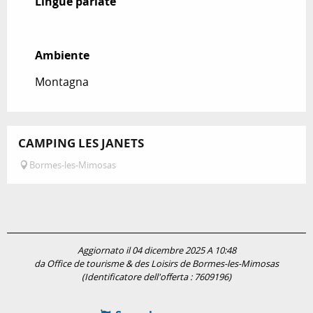
Lingue parlate
Lingue parlate
Ambiente
Ambiente
Montagna
CAMPING LES JANETS
Bormes-les-Mimosas
Aggiornato il 04 dicembre 2025 A 10:48
da Office de tourisme & des Loisirs de Bormes-les-Mimosas
(Identificatore dell'offerta :
7609196
)