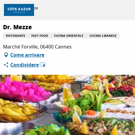
Aller
Casa
Dr. Mezze
au
contenu
principal
Dr. Mezze
SCOPRIRE
RISTORANTE
FAST FOOD
CUCINA ORIENTALE
CUCINA LIBANESE
Marché Forville, 06400 Cannes
PER FARE
Come arrivare
Ajouter aux favoris
Condividere
SOGGIORNO