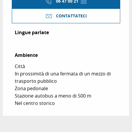
06 47 00 21
▒▒
CONTATTATECI
Lingue parlate
Lingue parlate
Ambiente
Ambiente
Città
In prossimità di una fermata di un mezzo di
trasporto pubblico
Zona pedonale
Stazione autobus a meno di 500 m
Nel centro storico