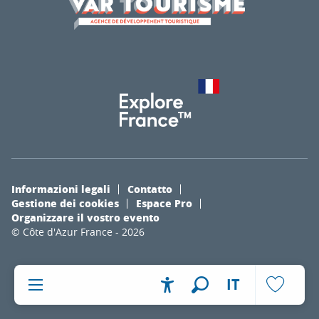
Informazioni legali
Contatto
Gestione dei cookies
Espace Pro
Organizzare il vostro evento
© Côte d'Azur France - 2026
IT
Accessibilité
Ricerca
Voir les fa