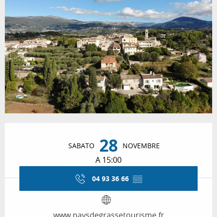
Orari e contatti
28
SABATO
NOVEMBRE
A 15:00
04 93 36 66
▒▒
www.paysdegrassetourisme.fr