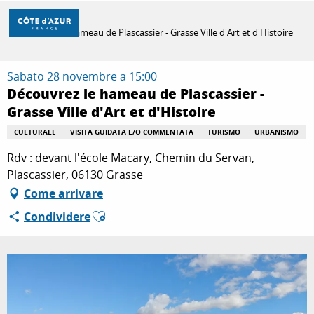
Aller
Casa
au
Découvrez le hameau de Plascassier - Grasse Ville d'Art et d'Histoire
contenu
principal
SCOPRIRE
Sabato 28 novembre a 15:00
Découvrez le hameau de Plascassier -
Grasse Ville d'Art et d'Histoire
PER FARE
CULTURALE
VISITA GUIDATA E/O COMMENTATA
TURISMO
URBANISMO
Rdv : devant l'école Macary, Chemin du Servan,
SOGGIORNO
Plascassier, 06130 Grasse
Come arrivare
Ajouter aux favoris
Condividere