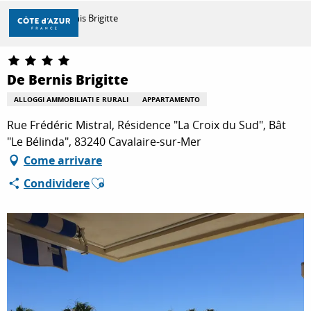
Aller
Casa
De Bernis Brigitte
au
contenu
principal
SCOPRIRE
De Bernis Brigitte
ALLOGGI AMMOBILIATI E RURALI
APPARTAMENTO
PER FARE
Rue Frédéric Mistral, Résidence "La Croix du Sud", Bât
"Le Bélinda", 83240 Cavalaire-sur-Mer
Come arrivare
SOGGIORNO
Ajouter aux favoris
Condividere