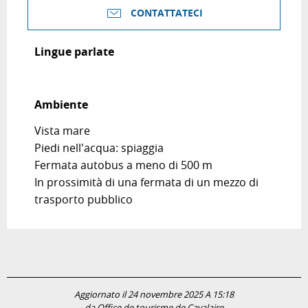
CONTATTATECI
Lingue parlate
Lingue parlate
Ambiente
Ambiente
Vista mare
Piedi nell'acqua: spiaggia
Fermata autobus a meno di 500 m
In prossimità di una fermata di un mezzo di
trasporto pubblico
Aggiornato il 24 novembre 2025 A 15:18
da Office de tourisme de Cavalaire