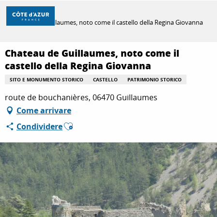
Aller
Casa
au
Chateau de Guillaumes, noto come il castello della Regina Giovanna
contenu
principal
SCOPRIRE
Chateau de Guillaumes, noto come il
castello della Regina Giovanna
SITO E MONUMENTO STORICO
CASTELLO
PATRIMONIO STORICO
PER FARE
route de bouchanières, 06470 Guillaumes
Come arrivare
SOGGIORNO
Ajouter aux favoris
Condividere