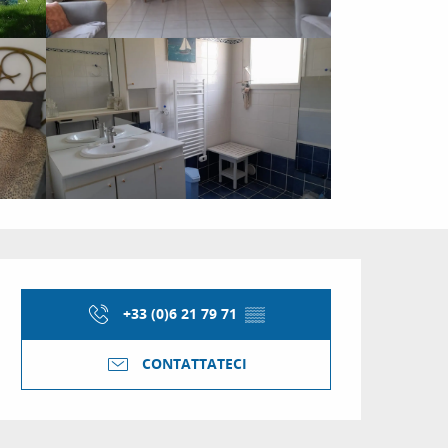
Orari e contatti
+33 (0)6 21 79 71
▒▒
CONTATTATECI