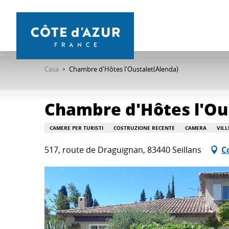
Aller
au
contenu
principal
Casa
Chambre d'Hôtes l'Oustalet(Alenda)
Chambre d'Hôtes l'Ou
CAMERE PER TURISTI
COSTRUZIONE RECENTE
CAMERA
VILL
517, route de Draguignan, 83440 Seillans
C