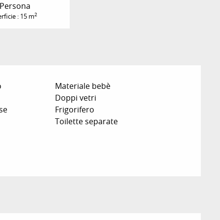
 Persona
2
rficie : 15 m
o
Materiale bebè
Doppi vetri
se
Frigorifero
Toilette separate