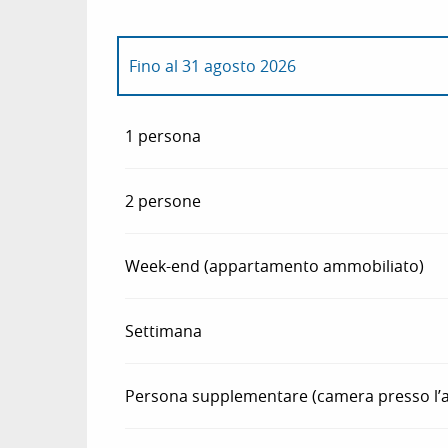
Fino al
31 agosto 2026
Dal
1 aprile 2026
al
30 giugno 2026
1 persona
Dal
1 settembre 2026
al
1 dicembre 2026
2 persone
Week-end (appartamento ammobiliato)
Settimana
Persona supplementare (camera presso l’a