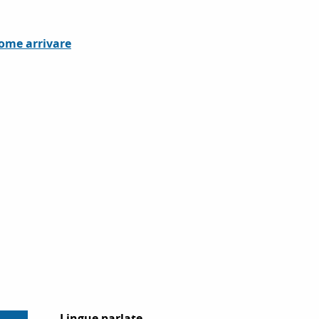
ome arrivare
Lingue parlate
Lingue parlate