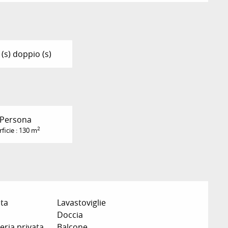
 (s) doppio (s)
 Persona
2
ficie : 130 m
ata
Lavastoviglie
Doccia
ria privata
Balcone