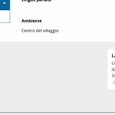
Ambiente
Ambiente
Centro del villaggio
L
U
d
2