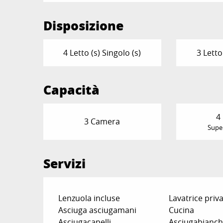
Disposizione
4 Letto (s) Singolo (s)
3 Letto
Capacità
4
3 Camera
Super
Servizi
Lenzuola incluse
Lavatrice priv
Asciuga asciugamani
Cucina
Asciugacapelli
Asciugabianche