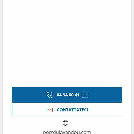
04 94 00 41
▒▒
CONTATTATECI
portdulavandou.com