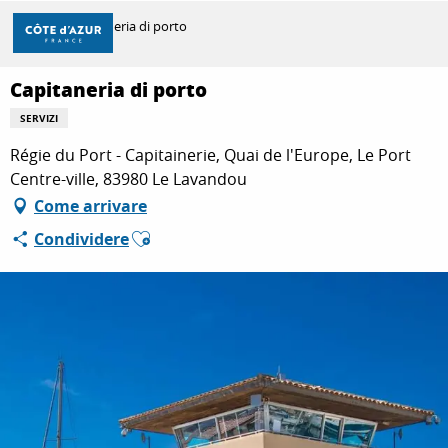
Aller
Casa
Capitaneria di porto
au
contenu
principal
Capitaneria di porto
SCOPRIRE
SERVIZI
Régie du Port - Capitainerie, Quai de l'Europe, Le Port
PER FARE
Centre-ville, 83980 Le Lavandou
Come arrivare
Ajouter aux favoris
Condividere
SOGGIORNO