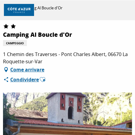
Aller
Casa
Camping Al Boucle d'Or
au
contenu
principal
SCOPRIRE
Camping Al Boucle d'Or
CAMPEGGIO
PER FARE
1 Chemin des Traverses - Pont Charles Albert, 06670 La
Roquette-sur-Var
Come arrivare
SOGGIORNO
Ajouter aux favoris
Condividere