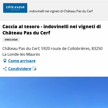
Aller
Casa
au
Caccia al tesoro - indovinelli nei vigneti di Château Pas du Cerf
contenu
principal
SCOPRIRE
Caccia al tesoro - indovinelli nei vigneti di
Château Pas du Cerf
ENOLOGIA
PER FARE
Château Pas du Cerf, 5920 route de Collobrières, 83250
La Londe-les-Maures
SOGGIORNO
Come arrivare
Ajouter aux favoris
Condividere