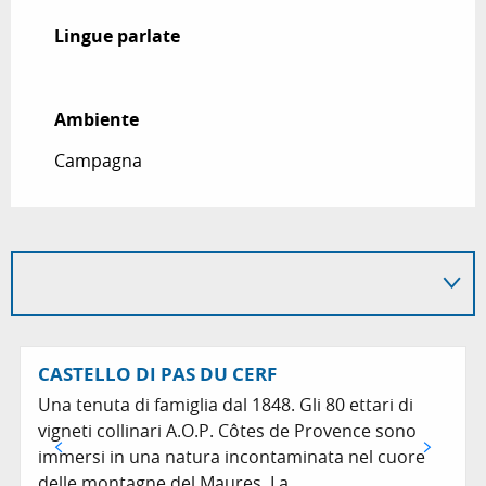
Lingue parlate
Lingue parlate
Ambiente
Ambiente
Campagna
CASTELLO DI PAS DU CERF
Una tenuta di famiglia dal 1848. Gli 80 ettari di
vigneti collinari A.O.P. Côtes de Provence sono
immersi in una natura incontaminata nel cuore
delle montagne del Maures. La...