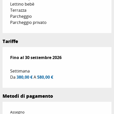
Lettino bebè
Terrazza
Parcheggio
Parcheggio privato
Tariffe
Dal
Fino al
18 aprile 2026
30 settembre 2026
al
30 settembre 2026
Settimana
Da
380,00 €
A
580,00 €
Metodi di pagamento
Assegno