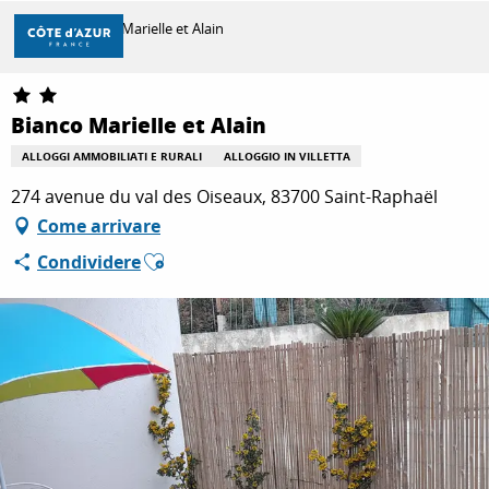
Aller
Casa
Bianco Marielle et Alain
au
contenu
principal
SCOPRIRE
Bianco Marielle et Alain
ALLOGGI AMMOBILIATI E RURALI
ALLOGGIO IN VILLETTA
PER FARE
274 avenue du val des Oiseaux, 83700 Saint-Raphaël
Come arrivare
Ajouter aux favoris
Condividere
SOGGIORNO