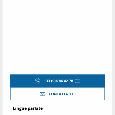
+33 (0)6 86 42 78
▒▒
CONTATTATECI
Lingue parlate
Lingue parlate