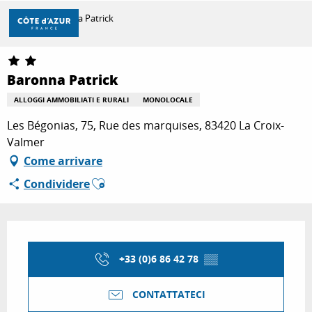
Aller
Casa
Baronna Patrick
au
contenu
principal
SCOPRIRE
Baronna Patrick
ALLOGGI AMMOBILIATI E RURALI
MONOLOCALE
PER FARE
Les Bégonias, 75, Rue des marquises, 83420 La Croix-
Valmer
Come arrivare
SOGGIORNO
Ajouter aux favoris
Condividere
Orari e contatti
+33 (0)6 86 42 78
▒▒
CONTATTATECI