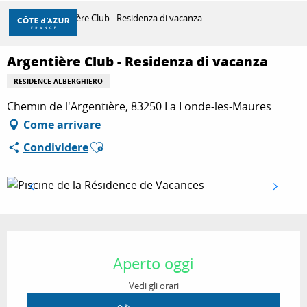
Aller
Casa
Argentière Club - Residenza di vacanza
au
contenu
principal
Argentière Club - Residenza di vacanza
SCOPRIRE
RESIDENCE ALBERGHIERO
Chemin de l'Argentière, 83250 La Londe-les-Maures
PER FARE
Come arrivare
Ajouter aux favoris
Condividere
SOGGIORNO
Orari e contatti
Aperto oggi
Vedi gli orari