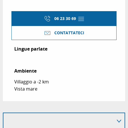
06 23 30 69
▒▒
CONTATTATECI
Lingue parlate
Lingue parlate
Ambiente
Ambiente
Villaggio a -2 km
Vista mare