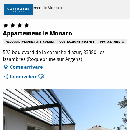
Aller
Casa
Appartement le Monaco
au
contenu
principal
SCOPRIRE
Appartement le Monaco
ALLOGGI AMMOBILIATI E RURALI
COSTRUZIONE RECENTE
APPARTAMENTO
PER FARE
522 boulevard de la corniche d'azur, 83380 Les
Issambres (Roquebrune sur Argens)
Come arrivare
SOGGIORNO
Ajouter aux favoris
Condividere