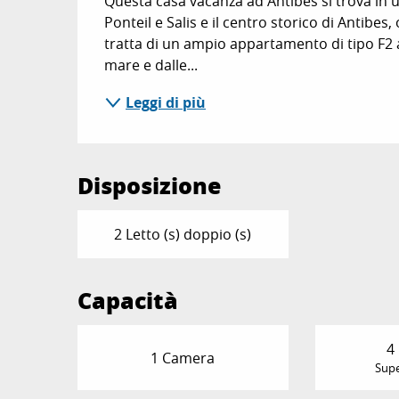
Questa casa vacanza ad Antibes si trova in u
Ponteil e Salis e il centro storico di Antibe
tratta di un ampio appartamento di tipo F2 al
mare e dalle...
Leggi di più
Disposizione
2 Letto (s) doppio (s)
Capacità
4
1 Camera
Supe