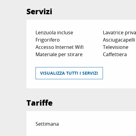
Servizi
Lenzuola incluse
Lavatrice priv
Frigorifero
Asciugacapelli
Accesso Internet Wifi
Televisione
Materiale per stirare
Caffettiera
VISUALIZZA TUTTI I SERVIZI
Tariffe
Tariffe 2026
Settimana