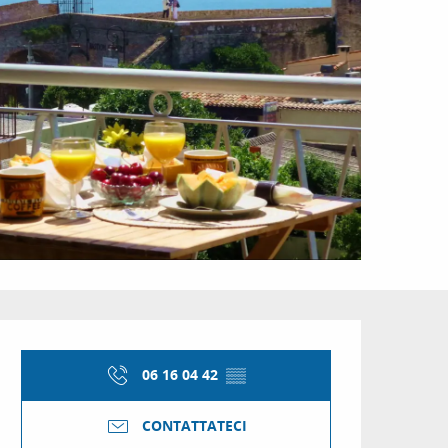
Orari e contatti
06 16 04 42
▒▒
CONTATTATECI