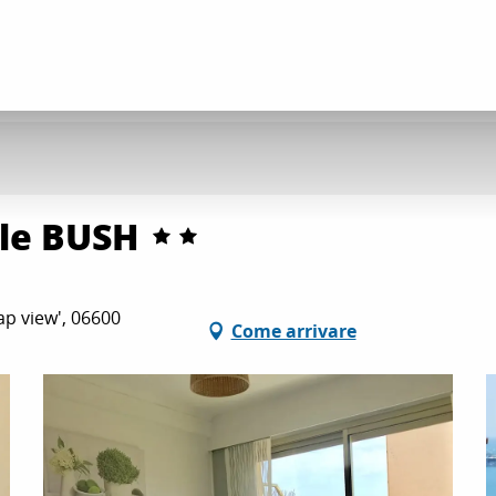
le BUSH
ap view', 06600
Come arrivare