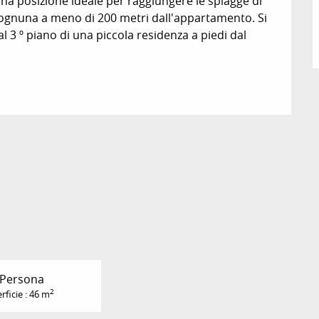
na posizione ideale per raggiungere le spiagge di 
s, ognuna a meno di 200 metri dall'appartamento. Si 
 3 º piano di una piccola residenza a piedi dal 
 Persona
2
rficie : 46 m