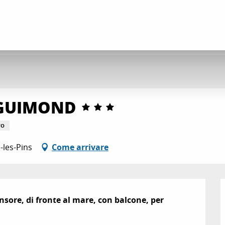
 GUIMOND
TO
-les-Pins
Come arrivare
nsore, di fronte al mare, con balcone, per 