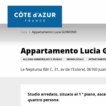
Aller
au
contenu
principal
Casa
Appartamento Lucia GUIMOND
Appartamento Lucia
ALLOGGI AMMOBILIATI E RURALI
MONOLOCALE
APPARTAMEN
Le Neptunia Bât C, 31, av de l'Esterel, 06160 Juan
Descrizione
Studio arredato, situato al 1 º piano, asce
quattro persone.