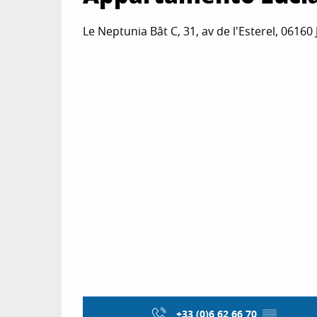
Le Neptunia Bât C, 31, av de l'Esterel, 06160
+33 (0)6 62 66 70
▒▒