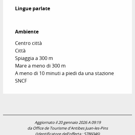
Lingue parlate
Lingue parlate
Ambiente
Ambiente
Centro città
Città
Spiaggia a 300 m
Mare a meno di 300 m
A meno di 10 minuti a piedi da una stazione
SNCF
Aggiornato il 20 gennaio 2026 A 09:19
da Office de Tourisme d'Antibes Juan-les-Pins
(Identificatore dell'offerta :
5786046
)