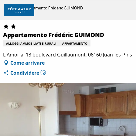
Aller
Casa
Appartamento Frédéric GUIMOND
au
contenu
principal
SCOPRIRE
Appartamento Frédéric GUIMOND
ALLOGGI AMMOBILIATI E RURALI
APPARTAMENTO
PER FARE
L'Amorial 13 boulevard Guillaumont, 06160 Juan-les-Pins
Come arrivare
Ajouter aux favoris
Condividere
SOGGIORNO