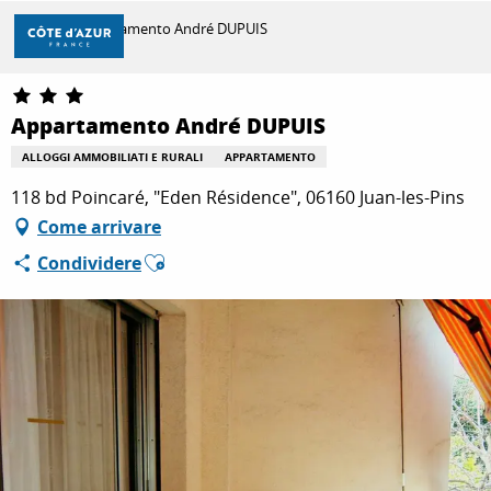
Aller
Casa
Appartamento André DUPUIS
au
contenu
principal
SCOPRIRE
Appartamento André DUPUIS
ALLOGGI AMMOBILIATI E RURALI
APPARTAMENTO
PER FARE
118 bd Poincaré, "Eden Résidence", 06160 Juan-les-Pins
Come arrivare
Ajouter aux favoris
Condividere
SOGGIORNO