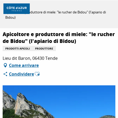
Aller
Casa
au
Apicoltore e produttore di miele: "le rucher de Bidou" (l'apiario di
contenu
Bidou)
principal
SCOPRIRE
Apicoltore e produttore di miele: "le rucher
de Bidou" (l'apiario di Bidou)
PER FARE
PRODOTTI APICOLI
PRODUTTORE
Lieu dit Baron, 06430 Tende
SOGGIORNO
Come arrivare
Ajouter aux favoris
Condividere