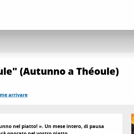
le" (Autunno a Théoule)
me arrivare
nno nel piatto! ». Un mese intero, di pausa 
arà onorato nel vostro piatto.