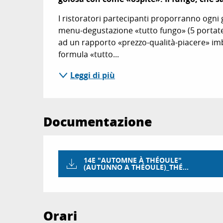
I ristoratori partecipanti proporranno ogni g
menu-degustazione «tutto fungo» (5 portate 
ad un rapporto «prezzo-qualità-piacere» imb
formula «tutto...
Leggi di più
Documentazione
14E "AUTOMNE À THÉOULE"
(AUTUNNO A THÉOULE)_THÉ...
Orari