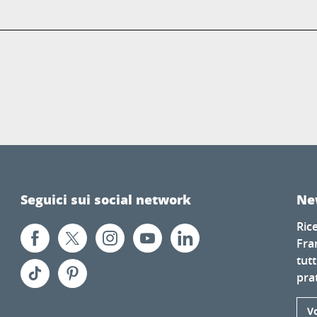
Seguici sui social network
Ne
Ric
Fra
tutt
prat
Vo