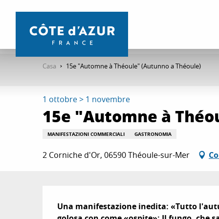
Aller
au
contenu
principal
Casa
15e "Automne à Théoule" (Autunno a Théoule)
1 ottobre > 1 novembre
15e "Automne à Théou
MANIFESTAZIONI COMMERCIALI
GASTRONOMIA
2 Corniche d'Or, 06590 Théoule-sur-Mer
Co
Descrizione
Una manifestazione inedita: «Tutto l'autu
golosa con come «ospite»: Il fungo, che s