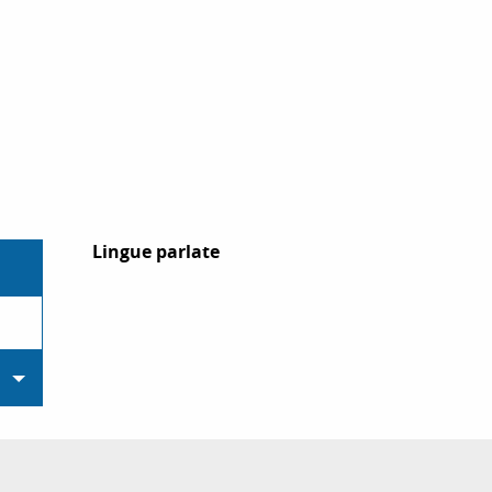
Lingue parlate
Lingue parlate