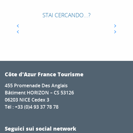
COSTA AZZURRA
Nel XIX secolo la Costa Azzurra era il sogno
STAI CERCANDO...?
dell’inverno. È diventata una destinazione per
CONNETTERSI AL MERCATO DEI TOPI
CENTRO CONGRESSI COSTA AZZURRA
tutte e quattro le stagioni, che offre sempre
nuove scoperte e incontri. Basta...
PER SAPERNE DI PIÙ
Côte d'Azur France Tourisme
455 Promenade Des Anglais
Bâtiment HORIZON – CS 53126
06203 NICE Cedex 3
Tél : +33 (0)4 93 37 78 78
Seguici sui social network