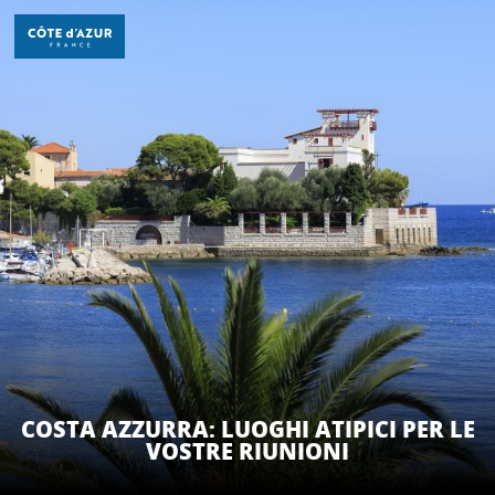
Aller
au
contenu
principal
SCOPRIRE
PER FARE
SOGGIORNO
COSTA AZZURRA: LUOGHI ATIPICI PER LE
VOSTRE RIUNIONI